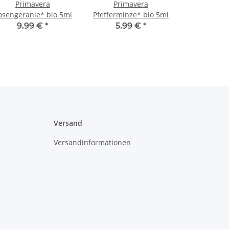
Primavera
Primavera
osengeranie* bio 5ml
Pfefferminze* bio 5ml
9.99 €
*
5.99 €
*
Versand
Versandinformationen