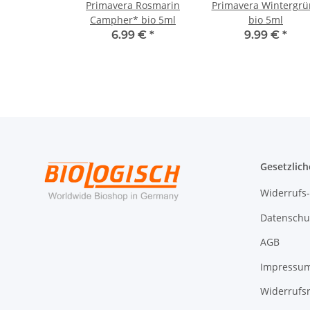
Primavera Rosmarin
Primavera Wintergrü
Campher* bio 5ml
bio 5ml
6.99 €
*
9.99 €
*
Gesetzlich
Widerrufs
Datenschu
AGB
Impressu
Widerrufs