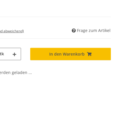
Frage zum Artikel
nd abweichend)
tk
In den Warenkorb
den geladen ...