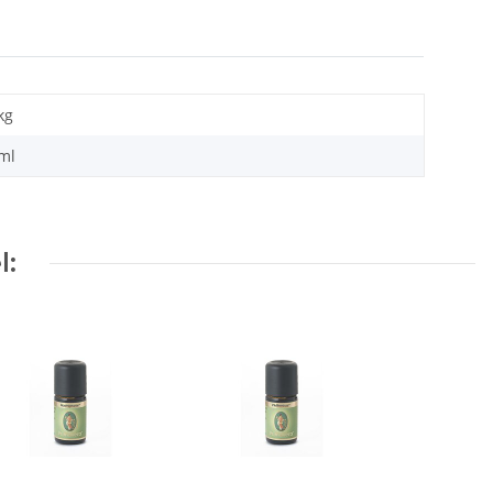
kg
 ml
l: