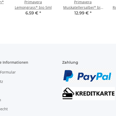
n*
Primavera
Primavera
Lemongrass* bio 5ml
Muskatellersalbei* bio
R
5ml
6.59 €
*
12.99 €
*
e Informationen
Zahlung
-Formular
tz
m
recht