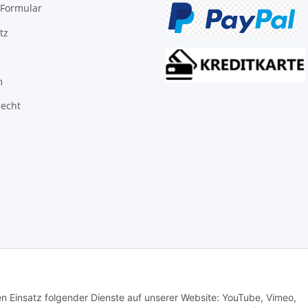
-Formular
tz
m
recht
© Biologisch24.com, Biologisch24 GmbH
den Einsatz folgender Dienste auf unserer Website: YouTube, Vimeo,