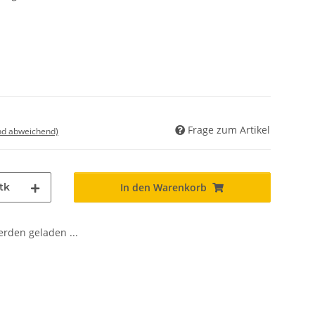
Frage zum Artikel
nd abweichend)
tk
In den Warenkorb
den geladen ...