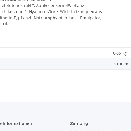
delblütenextrakt*, Aprikosenkernöl*, pflanzl.
, Nachtkerzenöl*, Hyaluronsäure, Wirkstoffkomplex aus
tamin E, pflanzl. Natriumphytat, pflanzl. Emulgator,
e Öle.
0,05
kg
30,00 ml
e Informationen
Zahlung