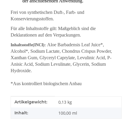
der anschließenden Anwendung.
Frei von synthetischen Duft-, Farb- und
Konservierungsstoffen.
Für alle Inhaltsstoffe gilt: Maßgeblich sind die
Deklarationen auf den Verpackungen.
Aloe Barbadensis Leaf Juice*,
Inhaltsstoffe(INCI):
Alcohol*, Sodium Lactate, Chondrus Crispus Powder,
Xanthan Gum, Glyceryl Caprylate, Levulinic Acid, P-
Anisic Acid, Sodium Levulinate, Glycerin, Sodium
Hydroxide.
*Aus kontrolliert biologischem Anbau
Produkteigenschaft
Wert
Artikelgewicht:
0,13
kg
Inhalt:
100,00 ml