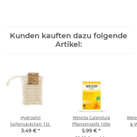
Kunden kauften dazu folgende
Artikel:
Hydrophil
Weleda Calendula
Wele
Seifensäckchen 1St.
Pflanzenseife 100g
& W
3.49 €
*
5.99 €
*