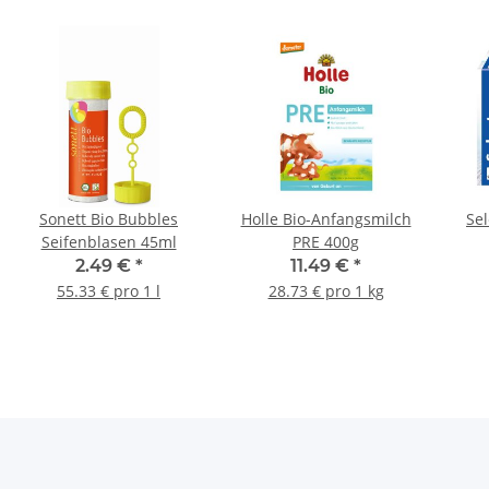
Sonett Bio Bubbles
Holle Bio-Anfangsmilch
Sel
Seifenblasen 45ml
PRE 400g
2.49 €
*
11.49 €
*
55.33 € pro 1 l
28.73 € pro 1 kg