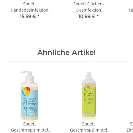
Sonett
Sonett Flächen-
Händedesinfektion
Desinfektion
H
Nachfüllflasche 1L
Nachfüllflasche 1L
15.59 €
*
10.99 €
*
Ähnliche Artikel
Sonett
Sonett
S
Geschirrspülmittel
Geschirrspülmittel
Zit