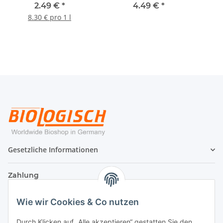
Sensitiv Spenderflasche
Lemon 1L
B
2.49 €
*
4.49 €
*
300ml
8.30 € pro 1 l
Gesetzliche Informationen
Zahlung
Wie wir Cookies & Co nutzen
Durch Klicken auf „Alle akzeptieren“ gestatten Sie den