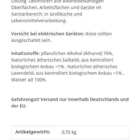
Lösung. Desinfiziert alle alkoholbeständigen
Oberflächen, Arbeitsflächen und Geräte im
Sanitärbereich, in Großküche und
Lebensmittelverarbeitung.
Vorsicht bei elektrischen Geräten:
diese sollten
ausgeschaltet sein.
Inhaltsstoffe:
pflanzlicher Alkohol (Äthanol) 70%,
Natürliches ätherisches Salbeiöl, aus kontrolliert
biologischem Anbau <1% , Natürliches ätherisches
Lavendelöl, aus kontrolliert biologischem Anbau <1% ,
Wasser ad 100%.
Gefahrengut! Versand nur innerhalb Deutschlands und
der EU.
Produkteigenschaft
Wert
Artikelgewicht:
0,70
kg