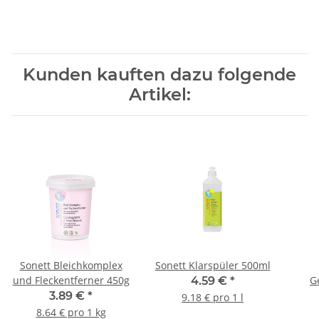
Kunden kauften dazu folgende
Artikel:
Sonett Bleichkomplex
Sonett Klarspüler 500ml
und Fleckentferner 450g
G
4.59 €
*
3.89 €
*
9.18 € pro 1 l
8.64 € pro 1 kg