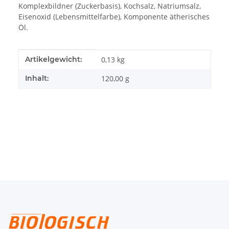
Komplexbildner (Zuckerbasis), Kochsalz, Natriumsalz,
Eisenoxid (Lebensmittelfarbe), Komponente ätherisches
Öl.
Produkteigenschaft
Wert
Artikelgewicht:
0,13
kg
Inhalt:
120,00 g