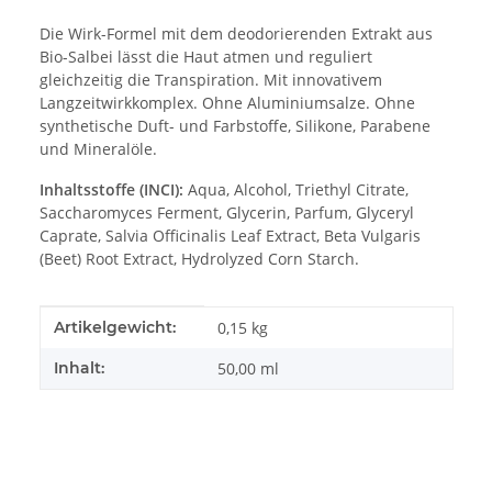
Die Wirk-Formel mit dem deodorierenden Extrakt aus
Bio-Salbei lässt die Haut atmen und reguliert
gleichzeitig die Transpiration. Mit innovativem
Langzeitwirkkomplex. Ohne Aluminiumsalze. Ohne
synthetische Duft- und Farbstoffe, Silikone, Parabene
und Mineralöle.
Inhaltsstoffe (INCI):
Aqua, Alcohol, Triethyl Citrate,
Saccharomyces Ferment, Glycerin, Parfum, Glyceryl
Caprate, Salvia Officinalis Leaf Extract, Beta Vulgaris
(Beet) Root Extract, Hydrolyzed Corn Starch.
Produkteigenschaft
Wert
Artikelgewicht:
0,15
kg
Inhalt:
50,00 ml