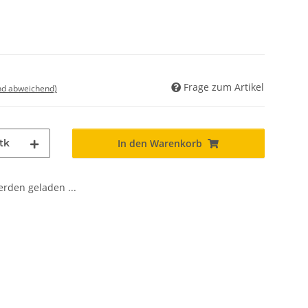
Frage zum Artikel
nd abweichend)
tk
In den Warenkorb
den geladen ...