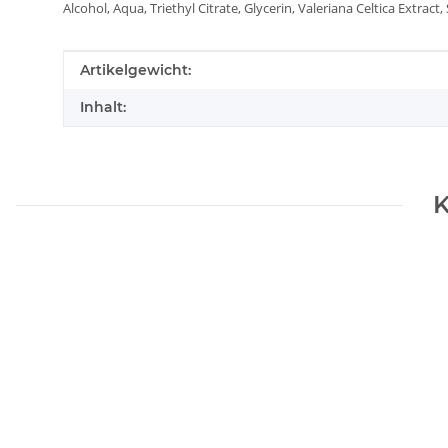
Alcohol, Aqua, Triethyl Citrate, Glycerin, Valeriana Celtica Extract
Produkteigenschaft
Wert
Artikelgewicht:
Inhalt:
K