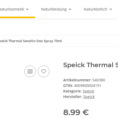
Naturkosmetik
Naturkleidung
Naturköstlich
peick Thermal Sensitiv Deo Spray 75ml
Speick Thermal 
Artikelnummer:
540380
GTIN:
4009800004191
Kategorie:
Speick
Hersteller:
Speick
8.99 €