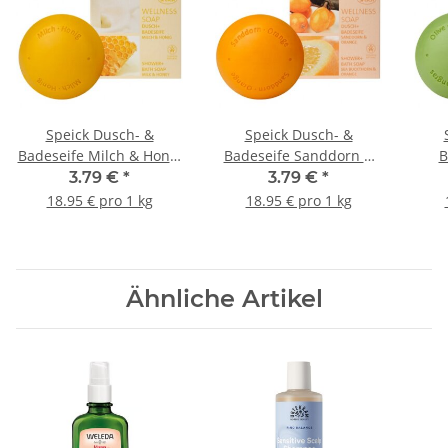
Speick Dusch- &
Speick Dusch- &
Badeseife Milch & Honig
Badeseife Sanddorn &
B
200g
Orange 200g
3.79 €
*
3.79 €
*
18.95 € pro 1 kg
18.95 € pro 1 kg
Ähnliche Artikel