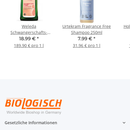
Weleda
Urtekram Fragrance Free
Hol
Schwangerschafts-
Shampoo 250ml
Pflegeöl 100ml
18.99 €
*
7.99 €
*
189.90 € pro 1 l
31.96 € pro 1 l
Gesetzliche Informationen