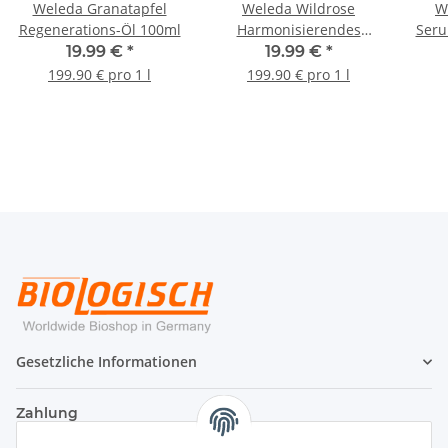
Weleda Granatapfel
Weleda Wildrose
W
Regenerations-Öl 100ml
Harmonisierendes
Seru
Pflege-Öl 100ml
19.99 €
*
19.99 €
*
199.90 € pro 1 l
199.90 € pro 1 l
Gesetzliche Informationen
Zahlung