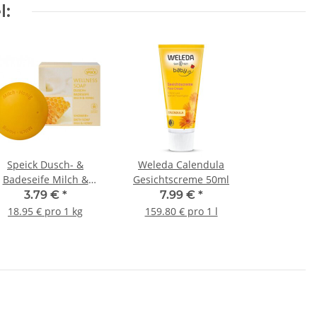
l:
Speick Dusch- &
Weleda Calendula
Badeseife Milch &
Gesichtscreme 50ml
Honig 200g
3.79 €
*
7.99 €
*
18.95 € pro 1 kg
159.80 € pro 1 l