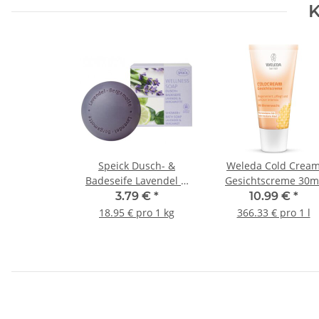
K
Speick Dusch- &
Weleda Cold Crea
Badeseife Lavendel &
Gesichtscreme 30m
Bergamotte 200g
3.79 €
*
10.99 €
*
18.95 € pro 1 kg
366.33 € pro 1 l