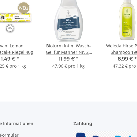
ivani Lemon
Bioturm Intim Wasch-
Weleda Hirse P
cake Riegel 40g
Gel für Männer Nr. 28
Shampoo 19
250ml
1.49 €
*
11.99 €
*
8.99 €
*
25 € pro 1 kg
47.96 € pro 1 kg
47.32 € pro 
e Informationen
Zahlung
-Formular