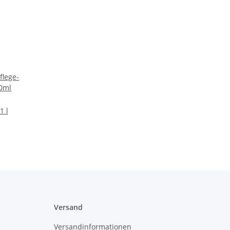
flege-
0ml
1 l
Versand
Versandinformationen