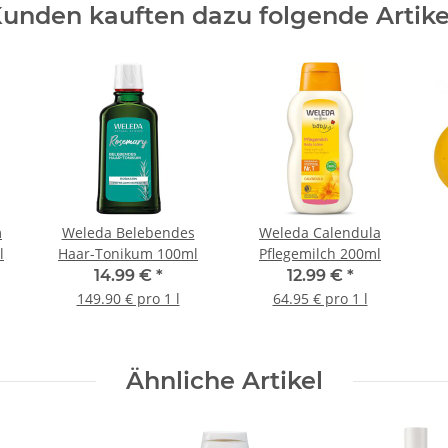
unden kauften dazu folgende Artike
m
Weleda Belebendes
Weleda Calendula
l
Haar-Tonikum 100ml
Pflegemilch 200ml
14.99 €
*
12.99 €
*
149.90 € pro 1 l
64.95 € pro 1 l
Ähnliche Artikel