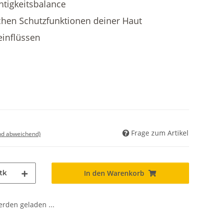
htigkeitsbalance
chen Schutzfunktionen deiner Haut
einflüssen
Frage zum Artikel
nd abweichend)
tk
In den Warenkorb
den geladen ...