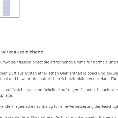
 wirkt a
usgleichend
Umwelteinflüssen bietet die erfrischende Creme für normale und 
ichen Duft aus echten ätherischen Ölen enthält Jojobaöl und beru
ptimal und bewahrt die natürlichen Schutzfunktionen der Haut. Für 
auf Gesicht, Hals und Dekolleté auftragen. Eignet sich auch sehr 
spflege.
chende Pflegemaske nachhaltig für eine Verbesserung des Feuchtigk
erin, Kakaobutter+, Sheabutter+, Destillat aus Hamamelis, Bienenwach