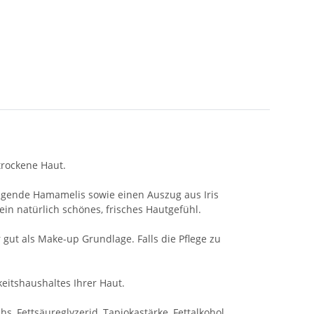
trockene Haut.
higende Hamamelis sowie einen Auszug aus Iris
ein natürlich schönes, frisches Hautgefühl.
gut als Make-up Grundlage. Falls die Pflege zu
eitshaushaltes Ihrer Haut.
s, Fettsäureglyzerid, Tapiokastärke, Fettalkohol,