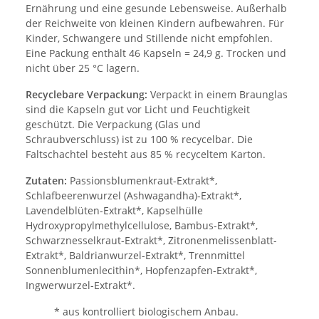
Ernährung und eine gesunde Lebensweise. Außerhalb
der Reichweite von kleinen Kindern aufbewahren. Für
Kinder, Schwangere und Stillende nicht empfohlen.
Eine Packung enthält 46 Kapseln = 24,9 g. Trocken und
nicht über 25 °C lagern.
Recyclebare Verpackung:
Verpackt in einem Braunglas
sind die Kapseln gut vor Licht und Feuchtigkeit
geschützt. Die Verpackung (Glas und
Schraubverschluss) ist zu 100 % recycelbar. Die
Faltschachtel besteht aus 85 % recyceltem Karton.
Zutaten:
Passionsblumenkraut-Extrakt*,
Schlafbeerenwurzel (Ashwagandha)-Extrakt*,
Lavendelblüten-Extrakt*, Kapselhülle
Hydroxypropylmethylcellulose, Bambus-Extrakt*,
Schwarznesselkraut-Extrakt*, Zitronenmelissenblatt-
Extrakt*, Baldrianwurzel-Extrakt*, Trennmittel
Sonnenblumenlecithin*, Hopfenzapfen-Extrakt*,
Ingwerwurzel-Extrakt*.
* aus kontrolliert biologischem Anbau.