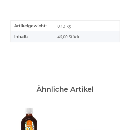
Produkteigenschaft
Wert
Artikelgewicht:
0,13
kg
Inhalt:
46,00 Stück
Ähnliche Artikel