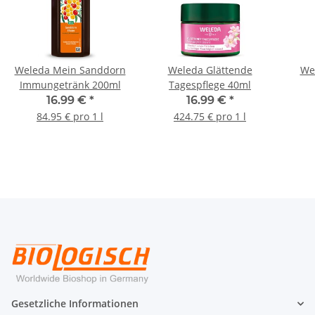
Weleda Mein Sanddorn
Weleda Glättende
Wel
Immungetränk 200ml
Tagespflege 40ml
16.99 €
*
16.99 €
*
84.95 € pro 1 l
424.75 € pro 1 l
Gesetzliche Informationen