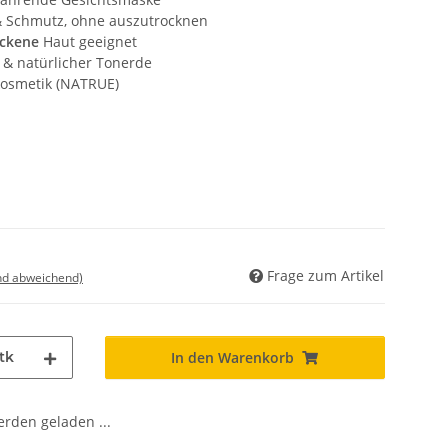
& Schmutz, ohne auszutrocknen
ockene
Haut geeignet
& natürlicher Tonerde
rkosmetik (NATRUE)
Frage zum Artikel
nd abweichend)
tk
In den Warenkorb
den geladen ...