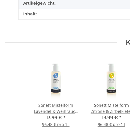
Artikelgewicht:
Inhalt:
K
Sonett Mistelform
Sonett Mistelform
Lavendel & Weihrauch
Zitrone & Zirbelkief
Body Lotion 145ml
Body Lotion 145ml
13.99 €
*
13.99 €
*
96.48 € pro 1 l
96.48 € pro 1 l