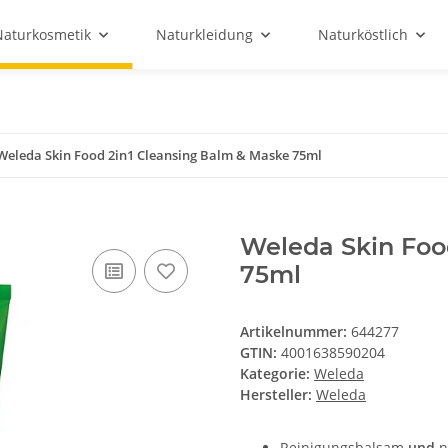
Naturkosmetik
Naturkleidung
Naturköstlich
Weleda Skin Food 2in1 Cleansing Balm & Maske 75ml
Weleda Skin Foo
75ml
Artikelnummer:
644277
GTIN:
4001638590204
Kategorie:
Weleda
Hersteller:
Weleda
Reinigungsbalsam
und
n