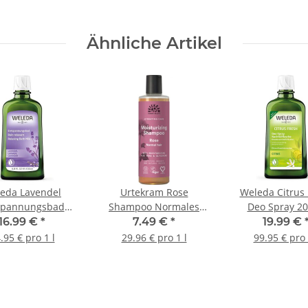
Ähnliche Artikel
eda Lavendel
Urtekram Rose
Weleda Citrus 
spannungsbad
Shampoo Normales
Deo Spray 2
200ml
Haar 250ml
16.99 €
*
7.49 €
*
19.99 €
.95 € pro 1 l
29.96 € pro 1 l
99.95 € pro 