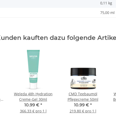
0,11
kg
75,00 ml
unden kauften dazu folgende Artike
Weleda 48h Hydration
CMD Teebaumöl
W
er
Creme-Gel 30ml
Pflegecreme 50ml
B
10.99 €
*
10.99 €
*
366.33 € pro 1 l
219.80 € pro 1 l