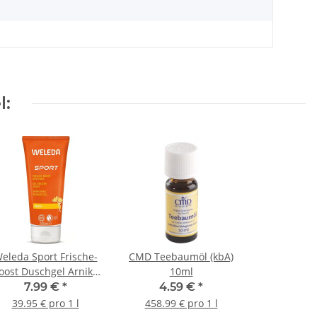
l:
eleda Sport Frische-
CMD Teebaumöl (kbA)
oost Duschgel Arnika
10ml
200ml
7.99 €
*
4.59 €
*
39.95 € pro 1 l
458.99 € pro 1 l