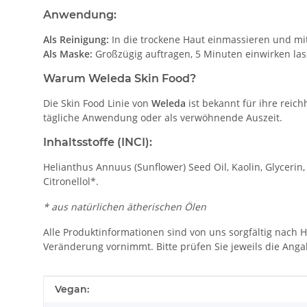
Anwendung:
Als Reinigung:
In die trockene Haut einmassieren und 
Als Maske:
Großzügig auftragen, 5 Minuten einwirken la
Warum Weleda Skin Food?
Die Skin Food Linie von
Weleda
ist bekannt für ihre reich
tägliche Anwendung oder als verwöhnende Auszeit.
Inhaltsstoffe (INCI):
Helianthus Annuus (Sunflower) Seed Oil, Kaolin, Glycerin, 
Citronellol*.
* aus natürlichen ätherischen Ölen
Alle Produktinformationen sind von uns sorgfältig nach H
Veränderung vornimmt. Bitte prüfen Sie jeweils die Ang
Produkteigenschaft
Wert
Vegan: