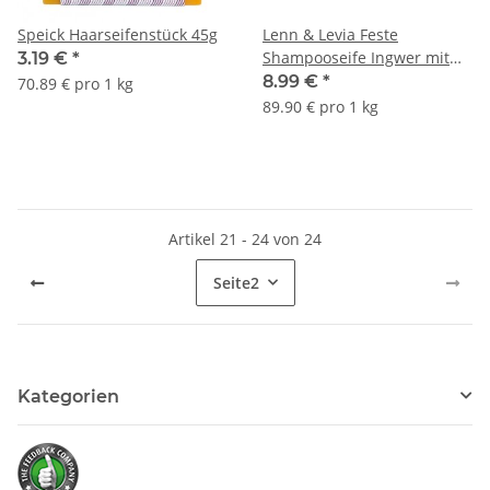
Speick Haarseifenstück 45g
Lenn & Levia Feste
Shampooseife Ingwer mit
3.19 €
*
Rosmarin- und Limettenöl
8.99 €
*
70.89 € pro 1 kg
100g
89.90 € pro 1 kg
Artikel 21 - 24 von 24
Seite
2
Kategorien