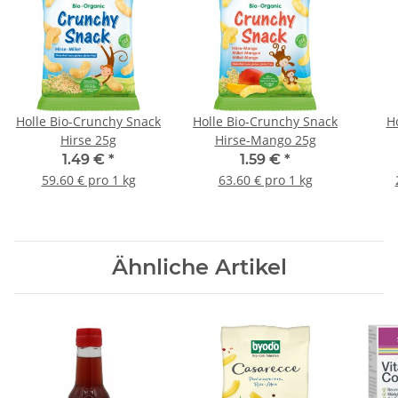
Holle Bio-Crunchy Snack
Holle Bio-Crunchy Snack
H
Hirse 25g
Hirse-Mango 25g
1.49 €
*
1.59 €
*
59.60 € pro 1 kg
63.60 € pro 1 kg
Ähnliche Artikel