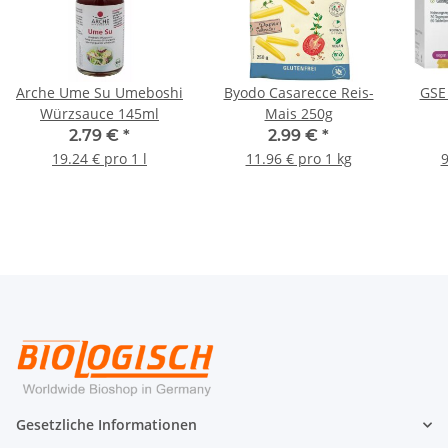
Arche Ume Su Umeboshi
Byodo Casarecce Reis-
GSE
Würzsauce 145ml
Mais 250g
2.79 €
*
2.99 €
*
19.24 € pro 1 l
11.96 € pro 1 kg
9
Gesetzliche Informationen