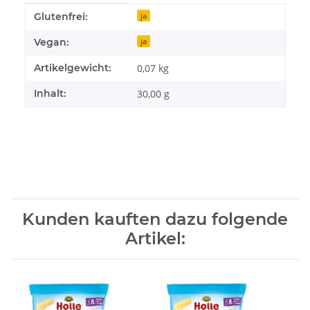
Produkteigenschaft
Wert
Glutenfrei:
ja
Vegan:
ja
Artikelgewicht:
0,07
kg
Inhalt:
30,00 g
Kunden kauften dazu folgende
Artikel: