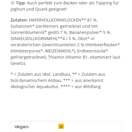
💡
Tipp:
Auch perfekt zum Backen oder als Topping für
Joghurt und Quark geeignet!
Zutaten:
HAFERVOLLKORNFLOCKEN** 81 %,
Sultaninen* (zerkleinert, getrocknet und mit
Sonnenblumenöl* geölt) 7 %, Bananenpulver* 5 %,
DINKELVOLLKORNMEHL**4 / 5 %, Obst* in
veränderlichen Gewichtsanteilen 2 % (Himbeerflocken*
(Himbeerpüree*, WEIZENMEHL*), Erdbeerstücke*
gefriergetrocknet), Thiamin (Vitamin B1, vitaminiert laut
Gesetz).
* = Zutaten aus ökol. Landbau, ** = Zutaten aus
biol.dynamischem Anbau, *** = aus anerkannt
ökologischer Aquakultur, **** = aus Wildfang
Produkteigenschaft
Wert
Vegan:
ja