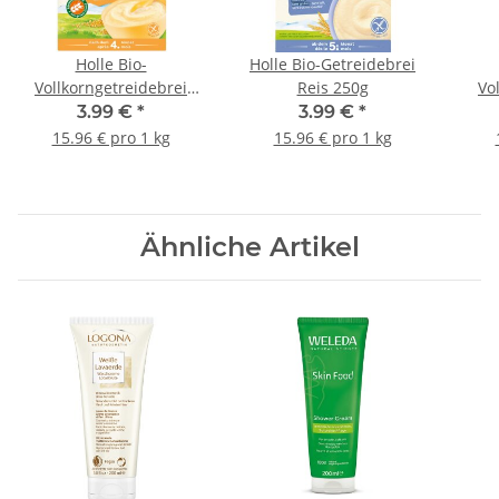
Holle Bio-
Holle Bio-Getreidebrei
Vollkorngetreidebrei
Reis 250g
Vo
Hirse 250g
3.99 €
*
3.99 €
*
15.96 € pro 1 kg
15.96 € pro 1 kg
Ähnliche Artikel