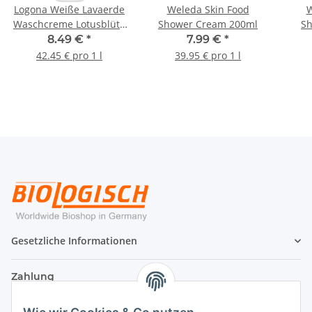
Logona Weiße Lavaerde
Weleda Skin Food
W
Waschcreme Lotusblüte
Shower Cream 200ml
S
200ml
Spri
8.49 €
*
7.99 €
*
42.45 € pro 1 l
39.95 € pro 1 l
Gesetzliche Informationen
Zahlung