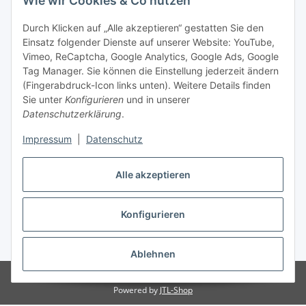
Wie wir Cookies & Co nutzen
Durch Klicken auf „Alle akzeptieren“ gestatten Sie den
Einsatz folgender Dienste auf unserer Website: YouTube,
Vimeo, ReCaptcha, Google Analytics, Google Ads, Google
Tag Manager. Sie können die Einstellung jederzeit ändern
(Fingerabdruck-Icon links unten). Weitere Details finden
Sie unter
Konfigurieren
und in unserer
Datenschutzerklärung
.
Versand
Impressum
|
Datenschutz
Alle akzeptieren
Konfigurieren
Vertrag widerrufen
* Alle Preise inkl. gesetzlicher USt., zzgl.
Versand
Ablehnen
© Biologisch24.com, Biologisch24 GmbH
Powered by
JTL-Shop