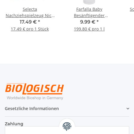
Selecta
Farfalla Baby
S
Nachziehspielzeug Nico
Besänftigender
1St
Windelbalsam Kamille
Nac
17.49 €
*
9.99 €
*
50ml
17.49 € pro 1 Stück
199.80 € pro 1 l
Gesetzliche Informationen
Zahlung