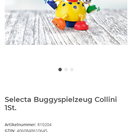
Selecta Buggyspielzeug Collini
1St.
Artikelnummer:
810204
GTIN:
4060848610645