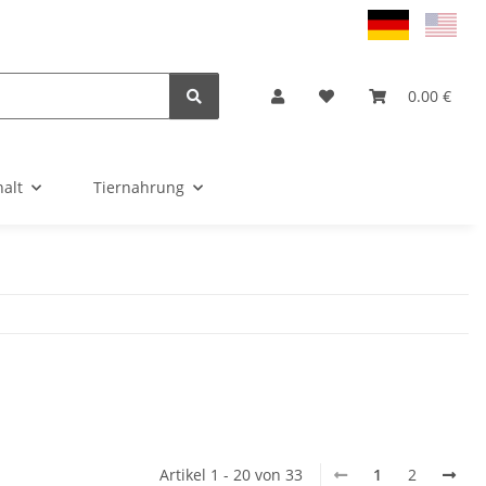
0.00 €
alt
Tiernahrung
Artikel 1 - 20 von 33
1
2