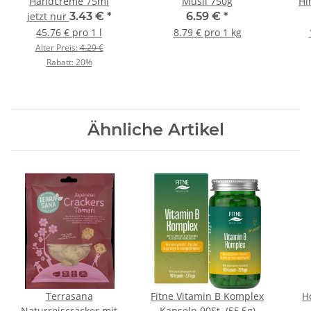
Handcreme 75ml
Müsli 750g
Hi
jetzt nur
3.43 €
*
6.59 €
*
45.76 € pro 1 l
8.79 € pro 1 kg
Alter Preis:
4.29 €
Rabatt:
20%
Ähnliche Artikel
Terrasana
Fitne Vitamin B Komplex
H
Naturreiscräcker mit
Kapseln 90St. (55,5g)