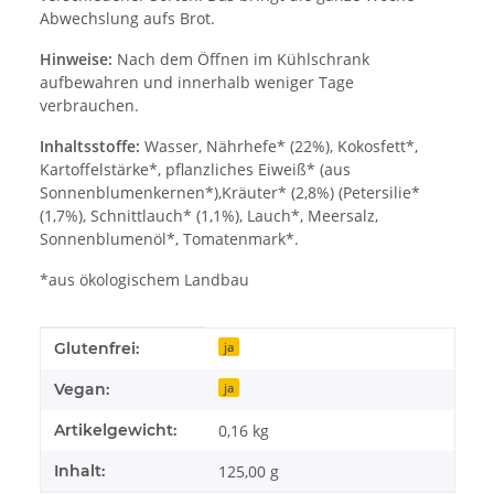
Abwechslung aufs Brot.
Hinweise:
Nach dem Öffnen im Kühlschrank
aufbewahren und innerhalb weniger Tage
verbrauchen.
Inhaltsstoffe:
Wasser, Nährhefe* (22%), Kokosfett*,
Kartoffelstärke*, pflanzliches Eiweiß* (aus
Sonnenblumenkernen*),Kräuter* (2,8%) (Petersilie*
(1,7%), Schnittlauch* (1,1%), Lauch*, Meersalz,
Sonnenblumenöl*, Tomatenmark*.
*aus ökologischem Landbau
Produkteigenschaft
Wert
Glutenfrei:
ja
Vegan:
ja
Artikelgewicht:
0,16
kg
Inhalt:
125,00 g