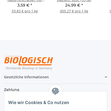
Tamari 60g
3.59 €
*
24.99 €
*
59.83 € pro 1 kg
450.27 € pro 1 kg
1
Gesetzliche Informationen
Zahlung
Wie wir Cookies & Co nutzen