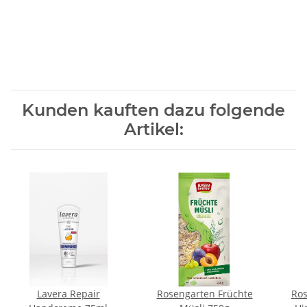
Kunden kauften dazu folgende
Artikel:
Lavera Repair
Rosengarten Früchte
Ros