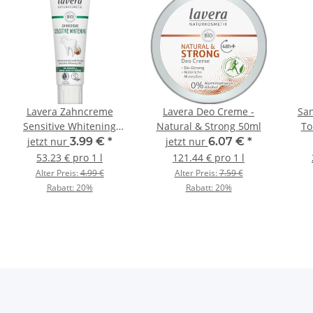
Lavera Zahncreme
Lavera Deo Creme -
San
Sensitive Whitening
Natural & Strong 50ml
To
75ml
jetzt nur
3.99 €
*
jetzt nur
6.07 €
*
53.23 € pro 1 l
121.44 € pro 1 l
Alter Preis:
4.99 €
Alter Preis:
7.59 €
Rabatt:
20%
Rabatt:
20%