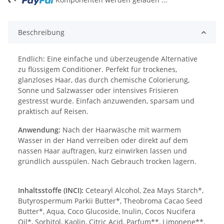
Beschreibung
Endlich: Eine einfache und überzeugende Alternative
zu flüssigem Conditioner. Perfekt für trockenes,
glanzloses Haar, das durch chemische Colorierung,
Sonne und Salzwasser oder intensives Frisieren
gestresst wurde. Einfach anzuwenden, sparsam und
praktisch auf Reisen.
Anwendung:
Nach der Haarwäsche mit warmem
Wasser in der Hand verreiben oder direkt auf dem
nassen Haar auftragen, kurz einwirken lassen und
gründlich ausspülen. Nach Gebrauch trocken lagern.
Inhaltsstoffe (INCI):
Cetearyl Alcohol, Zea Mays Starch*,
Butyrospermum Parkii Butter*, Theobroma Cacao Seed
Butter*, Aqua, Coco Glucoside, Inulin, Cocos Nucifera
Oil*, Sorbitol, Kaolin, Citric Acid, Parfum**, Limonene**.