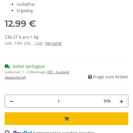
Sulfatfrei
Ergiebig
12.99 €
236.27 € pro 1 kg
inkl. 19% USt. , zzgl.
Versand
Sofort verfügbar
Lieferzeit:
1 - 2 Werktage
(DE - Ausland
Frage zum Artikel
abweichend)
Stk
ng...
Komponenten werden geladen ...