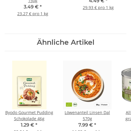
150g
4.49 €
*
3.49 €
*
29.93 € pro 1 kg
23.27 € pro 1 kg
Ähnliche Artikel
Byodo Gourmet Pudding
Löwenanteil Linsen Dal
Al
Schokolade 46g
570g
gr
1.29 €
*
7.99 €
*