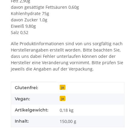
Fett 2,90g
davon gesättigte Fettsäuren 0,60g
Kohlenhydrate 75g
davon Zucker 1,0g
Eiweiß 9,80g
Salz 0,52
Alle Produktinformationen sind von uns sorgfältig nach
Herstellerangaben erstellt worden. Bitte beachten Sie,
dass uns dabei Fehler unterlaufen können oder der
Hersteller eine Veränderung vornimmt. Bitte prüfen Sie
jeweils die Angaben auf der Verpackung.
Produkteigenschaft
Wert
Glutenfrei:
ja
Vegan:
ja
Artikelgewicht:
0,18
kg
Inhalt:
150,00 g