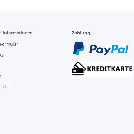
e Informationen
Zahlung
-Formular
tz
m
recht