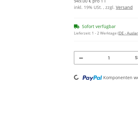
949.00 € pro 1 l
inkl. 19% USt. , zzgl.
Versand
Sofort verfügbar
Lieferzeit:
1 - 2 Werktage
(DE - Ausla
S
Loading...
Komponenten wer