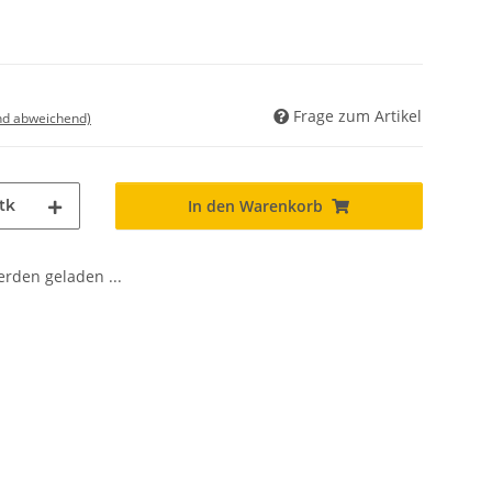
Frage zum Artikel
nd abweichend)
tk
In den Warenkorb
den geladen ...