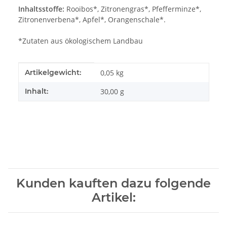
Inhaltsstoffe:
Rooibos*, Zitronengras*, Pfefferminze*,
Zitronenverbena*, Apfel*, Orangenschale*.
*Zutaten aus ökologischem Landbau
Produkteigenschaft
Wert
Artikelgewicht:
0,05
kg
Inhalt:
30,00 g
Kunden kauften dazu folgende
Artikel: