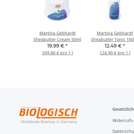
Martina Gebhardt
Martina Gebhardt
Sheabutter Cream 50ml
Sheabutter Tonic 10
19.99 €
*
12.49 €
*
399.80 € pro 1 l
124.90 € pro 1 l
Gesetzlich
Widerrufs
Datenschu