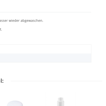
Wasser wieder abgewaschen.
t.
l: