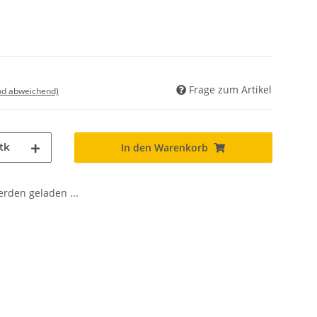
Frage zum Artikel
nd abweichend)
tk
In den Warenkorb
den geladen ...