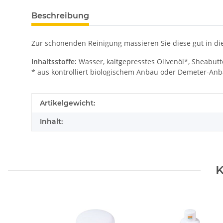
Beschreibung
Zur schonenden Reinigung massieren Sie diese gut in d
Inhaltsstoffe:
Wasser, kaltgepresstes Olivenöl*, Sheabutte
* aus kontrolliert biologischem Anbau oder Demeter-An
Produkteigenschaft
Wert
Artikelgewicht:
Inhalt:
K