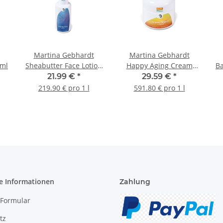
Martina Gebhardt
Martina Gebhardt
0ml
Sheabutter Face Lotion
Happy Aging Cream
B
100ml
50ml
21.99 €
*
29.59 €
*
219.90 € pro 1 l
591.80 € pro 1 l
e Informationen
Zahlung
-Formular
tz