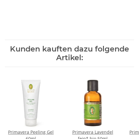
Kunden kauften dazu folgende
Artikel:
Primavera Peeling Gel
Primavera Lavendel
Prim
60ml
fein* bio 50ml