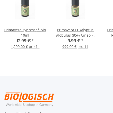
Primavera Zypresse* bio
Primavera Eukalyptus
Pri
10ml
globulus (85% Cineol)*
bio 10ml
12.99 €
*
9.99 €
*
1,299.00 € pro 1 l
999.00 € pro 1 l