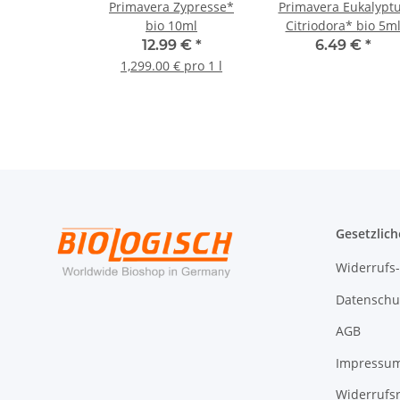
Primavera Zypresse*
Primavera Eukalypt
bio 10ml
Citriodora* bio 5m
12.99 €
*
6.49 €
*
1,299.00 € pro 1 l
Gesetzlich
Widerrufs
Datenschu
AGB
Impressu
Widerrufs