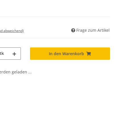
Frage zum Artikel
nd abweichend)
tk
In den Warenkorb
den geladen ...