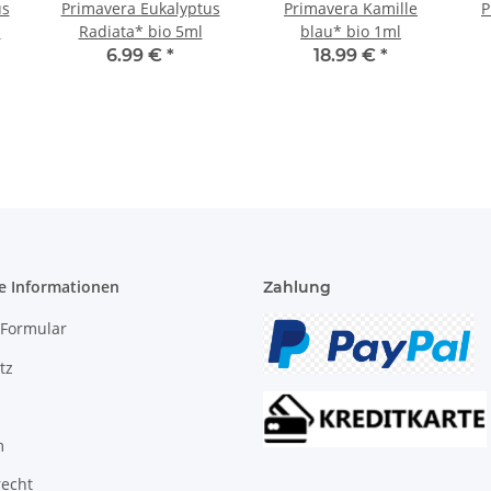
us
Primavera Eukalyptus
Primavera Kamille
P
l
Radiata* bio 5ml
blau* bio 1ml
6.99 €
*
18.99 €
*
e Informationen
Zahlung
-Formular
tz
m
recht