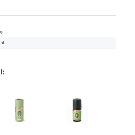
kg
 ml
l: