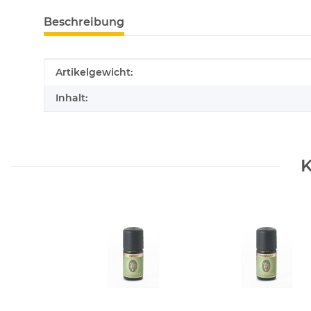
Beschreibung
Produkteigenschaft
Wert
Artikelgewicht:
Inhalt:
K