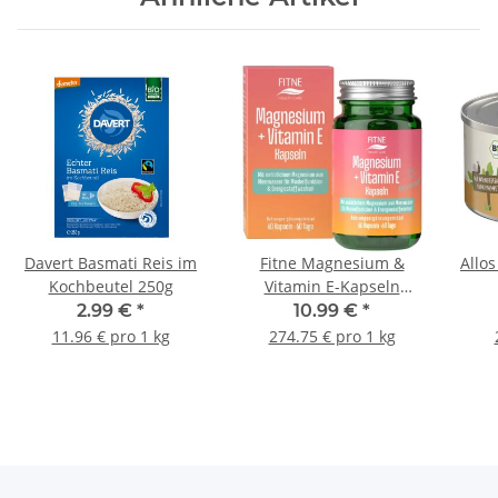
Davert Basmati Reis im
Fitne Magnesium &
Allos
Kochbeutel 250g
Vitamin E-Kapseln
40g/60St.
2.99 €
*
10.99 €
*
11.96 € pro 1 kg
274.75 € pro 1 kg