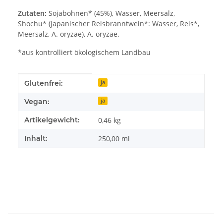
Zutaten:
Sojabohnen* (45%), Wasser, Meersalz,
Shochu* (japanischer Reisbranntwein*: Wasser, Reis*,
Meersalz, A. oryzae), A. oryzae.
*aus kontrolliert ökologischem Landbau
Produkteigenschaft
Wert
Glutenfrei:
ja
Vegan:
ja
Artikelgewicht:
0,46
kg
Inhalt:
250,00 ml