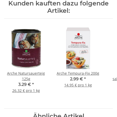
Kunden kauften dazu folgende
Artikel:
Arche Natursauerteig
Arche Tempura-Fix 200g
125g
sa
2.99 €
*
3.29 €
*
14.95 € pro 1 kg
26.32 € pro 1 kg
Ähnliche Artikel