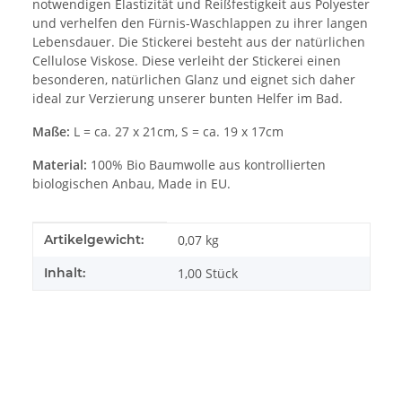
notwendigen Elastizität und Reißfestigkeit aus Polyester
und verhelfen den Fürnis-Waschlappen zu ihrer langen
Lebensdauer. Die Stickerei besteht aus der natürlichen
Cellulose Viskose. Diese verleiht der Stickerei einen
besonderen, natürlichen Glanz und eignet sich daher
ideal zur Verzierung unserer bunten Helfer im Bad.
Maße:
L = ca. 27 x 21cm, S = ca. 19 x 17cm
Material:
100% Bio Baumwolle aus kontrollierten
biologischen Anbau, Made in EU.
Produkteigenschaft
Wert
Artikelgewicht:
0,07
kg
Inhalt:
1,00 Stück