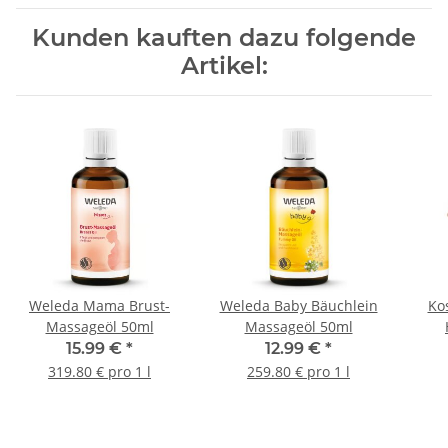
Kunden kauften dazu folgende
Artikel:
Weleda Mama Brust-
Weleda Baby Bäuchlein
Ko
Massageöl 50ml
Massageöl 50ml
15.99 €
*
12.99 €
*
319.80 € pro 1 l
259.80 € pro 1 l