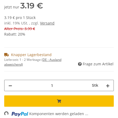
3.19 €
jetzt nur
3.19 € pro 1 Stück
inkl. 19% USt. , zzgl.
Versand
Alter Preis: 3.99 €
Rabatt:
20%
Knapper Lagerbestand
Lieferzeit:
1 - 2 Werktage
(DE - Ausland
Frage zum Artikel
abweichend)
Stk
ng...
Komponenten werden geladen ...