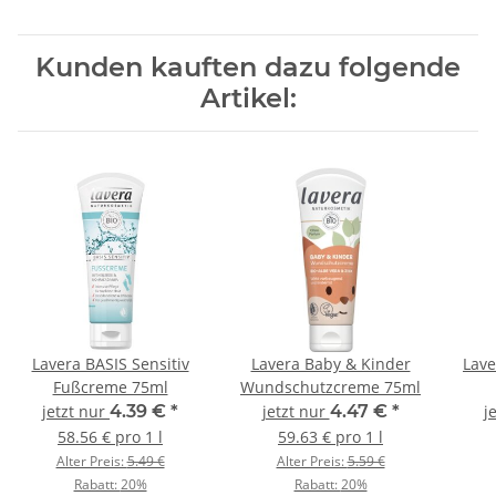
Kunden kauften dazu folgende
Artikel:
Lavera BASIS Sensitiv
Lavera Baby & Kinder
Lav
Fußcreme 75ml
Wundschutzcreme 75ml
jetzt nur
4.39 €
*
jetzt nur
4.47 €
*
j
58.56 € pro 1 l
59.63 € pro 1 l
Alter Preis:
5.49 €
Alter Preis:
5.59 €
Rabatt:
20%
Rabatt:
20%