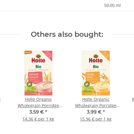
50,00 ml
Others also bought:
d
Holle Organic
Holle Organic
Wholegrain Porridge
Wholegrain Porridge
Semolina 250g (8,82oz)
Millet 250g (8,82oz)
3.59 €
*
3.99 €
*
14.36 € per 1 kg
15.96 € per 1 kg