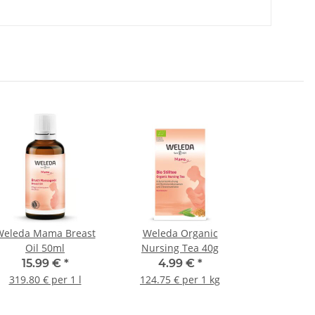
Weleda Mama Breast
Weleda Organic
Oil 50ml
Nursing Tea 40g
15.99 €
*
4.99 €
*
319.80 € per 1 l
124.75 € per 1 kg