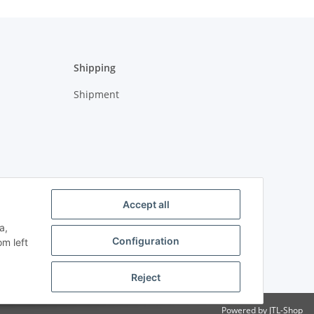
Shipping
Shipment
Accept all
a,
Configuration
om left
Reject
Powered by
JTL-Shop