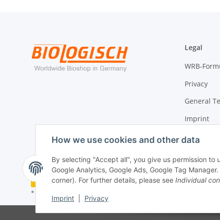
Legal
WRB-Form
Privacy
General T
Imprint
Cancellati
How we use cookies and other data
By selecting "Accept all", you give us permission to
Google Analytics, Google Ads, Google Tag Manager. Yo
Withdraw contract
corner). For further details, please see
Individual con
* All prices incl. VAT, plus
shipping fees
Imprint
|
Privacy