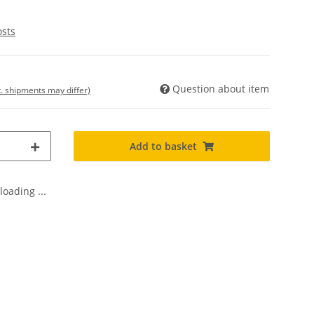
osts
Question about item
t. shipments may differ)
Add to basket
oading ...