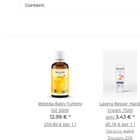
Content:
Weleda Baby Tummy
Lavera Repair Han
Oil 50ml
Cream 75ml
12.99 €
*
only
3.43 €
*
259.80 € per 1 l
45.76 € per 1 l
Old price:
4.29 €
Discount:
20%