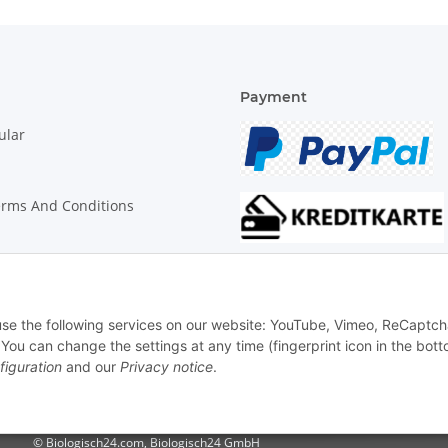
Payment
ular
erms And Conditions
on Instructions
 use the following services on our website: YouTube, Vimeo, ReCaptch
u can change the settings at any time (fingerprint icon in the bott
figuration
and our
Privacy notice
.
© Biologisch24.com, Biologisch24 GmbH