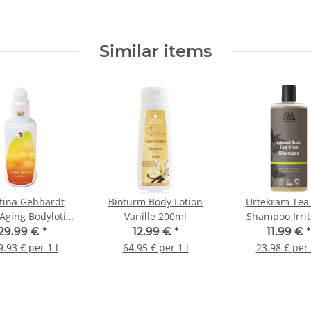
Similar items
tina Gebhardt
Bioturm Body Lotion
Urtekram Tea
Aging Bodylotion
Vanille 200ml
Shampoo Irri
150ml
Scalp 500
29.99 €
*
12.99 €
*
11.99 €
*
.93 € per 1 l
64.95 € per 1 l
23.98 € per 